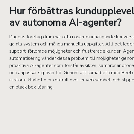
Hur förbättras kunduppleve
av autonoma AI-agenter?
Dagens företag drunknar ofta i osammanhängande konversa
gamla system och många manuella uppgifter. Allt det leder t
support, förlorade möjligheter och frustrerade kunder. Agen
automatisering vänder dessa problem till möjligheter geno
proaktiva AI-agenter som förstår avsikter, samordnar proc
och anpassar sig över tid. Genom att samarbeta med Beetr
ni större klarhet och kontroll över er verksamhet, och slipp
en black box-lösning.