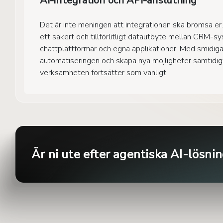
AI-integration och API-anslutning
Det är inte meningen att integrationen ska bromsa er
ett säkert och tillförlitligt datautbyte mellan CRM-
chattplattformar och egna applikationer. Med smidiga
automatiseringen och skapa nya möjligheter samtidi
verksamheten fortsätter som vanligt.
Är ni ute efter agentiska AI-lösni