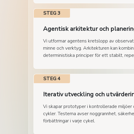
STEG 3
Agentisk arkitektur och planeri
Vi utformar agentens kretslopp av observa
minne och verktyg. Arkitekturen kan kombin
deterministiska principer för ett stabilt, re
STEG 4
Iterativ utveckling och utvärderi
Vi skapar prototyper i kontrollerade miljöe
cykler. Testerna avser noggrannhet, säkerhe
förbättringar i varje cykel.