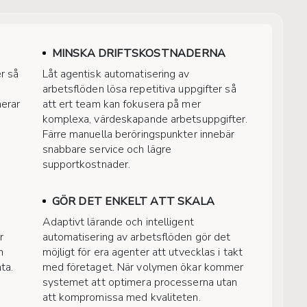
MINSKA DRIFTSKOSTNADERNA
r så
Låt agentisk automatisering av
arbetsflöden lösa repetitiva uppgifter så
erar
att ert team kan fokusera på mer
komplexa, värdeskapande arbetsuppgifter.
Färre manuella beröringspunkter innebär
snabbare service och lägre
supportkostnader.
GÖR DET ENKELT ATT SKALA
Adaptivt lärande och intelligent
r
automatisering av arbetsflöden gör det
h
möjligt för era agenter att utvecklas i takt
ta.
med företaget. När volymen ökar kommer
systemet att optimera processerna utan
att kompromissa med kvaliteten.