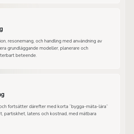
ng
tion, resonemang, och handling med användning av
era grundläggande modeller, planerare och
peterbart beteende.
ng
r och fortsätter därefter med korta “bygga-mäta-lära”
t, partiskhet, latens och kostnad, med mätbara