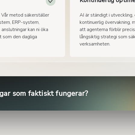
Kontinuerlig optime
. Vår metod säkerställer
AI är ständigt i utveckling
system, ERP-system,
kontinuerlig övervakning, 
 anslutningar kan ni öka
att agenterna förblir preci
gt som den dagliga
långsiktig strategi som säk
verksamheten.
ngar som faktiskt fungerar?