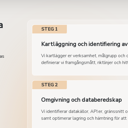
a
STEG 1
Kartläggning och identifiering a
Vi kartlägger er verksamhet, målgrupp och 
sas
definierar vi framgångsmått, riktlinjer och hi
STEG 2
Omgivning och databeredskap
Vi identifierar datakällor, API:er, gränssnitt
samt optimerar lagring och hämtning för att se