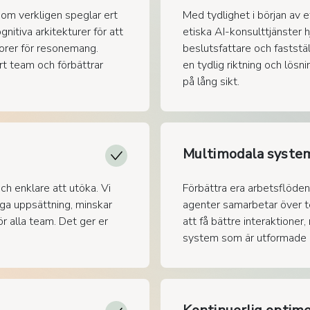
som verkligen speglar ert
Med tydlighet i början av e
nitiva arkitekturer för att
etiska AI-konsulttjänster 
orer för resonemang.
beslutsfattare och faststäl
rt team och förbättrar
en tydlig riktning och lösn
på lång sikt.
Multimodala system
h enklare att utöka. Vi
Förbättra era arbetsflöden
liga uppsättning, minskar
agenter samarbetar över te
r alla team. Det ger er
att få bättre interaktioner
system som är utformade m