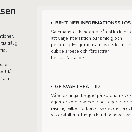
lsen
BRYT NER INFORMATIONSSILOS
Sammanställ kunddata från olika kanale
tioner,
att varje interaktion blir smidig och
ill dålig
personlig. En gemensam översikt minim
tisk
dubbelarbete och förbättrar
m
beslutsfattandet.
esser
oot får
er ännu
GE SVAR I REALTID
Våra lösningar bygger på autonoma AI-
agenter som resonerar och agerar för e
räkning, vilket förkortar svarstiderna oc
säkerställer att ingen kund behöver vän