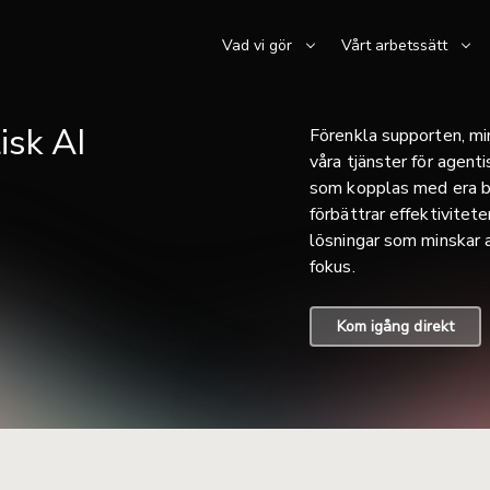
Vad vi gör
Vårt arbetssätt
isk AI
Förenkla supporten, mi
våra tjänster för agent
som kopplas med era be
förbättrar effektivitet
lösningar som minskar a
fokus.
Kom igång direkt