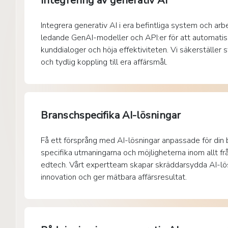
Integrering av generativ AI
Integrera generativ AI i era befintliga system och arb
ledande GenAI-modeller och API:er för att automatiser
kunddialoger och höja effektiviteten. Vi säkerställer st
och tydlig koppling till era affärsmål.
Branschspecifika AI-lösningar
Få ett försprång med AI-lösningar anpassade för din b
specifika utmaningarna och möjligheterna inom allt från
edtech. Vårt expertteam skapar skräddarsydda AI-lö
innovation och ger mätbara affärsresultat.