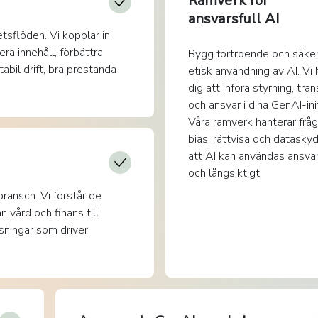
Ramverk för
ansvarsfull AI
etsflöden. Vi kopplar in
a innehåll, förbättra
Bygg förtroende och säker
abil drift, bra prestanda
etisk användning av AI. Vi 
dig att införa styrning, tra
och ansvar i dina GenAI-init
Våra ramverk hanterar frå
bias, rättvisa och datasky
att AI kan användas ansvar
och långsiktigt.
ransch. Vi förstår de
 vård och finans till
sningar som driver