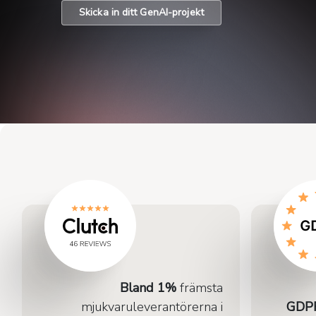
Skicka in ditt GenAI-projekt
Bland 1%
främsta
mjukvaruleverantörerna i
GDPR