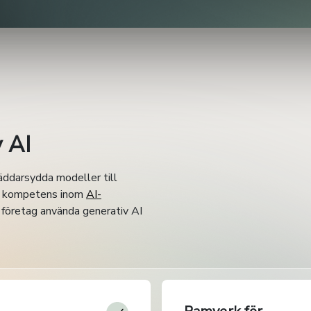
 AI
räddarsydda modeller till
vår kompetens inom
AI-
 företag använda generativ AI