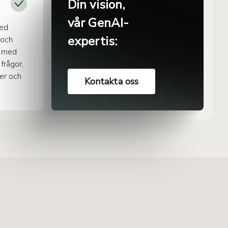
Din vision,
vår GenAI-
med
expertis:
 och
r med
frågor,
ter och
Kontakta oss