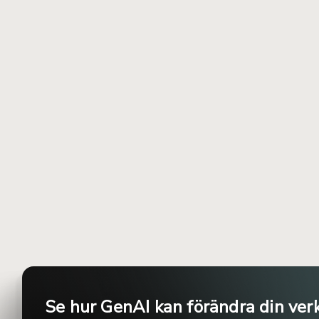
Se hur GenAI kan förändra din ver