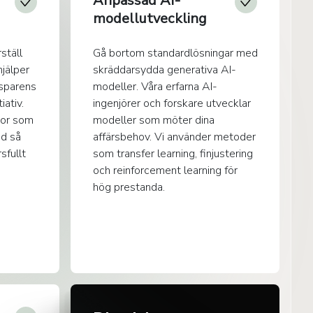
Anpassad AI-
modellutveckling
ställ
Gå bortom standardlösningar med
hjälper
skräddarsydda generativa AI-
nsparens
modeller. Våra erfarna AI-
iativ.
ingenjörer och forskare utvecklar
gor som
modeller som möter dina
dd så
affärsbehov. Vi använder metoder
sfullt
som transfer learning, finjustering
och reinforcement learning för
hög prestanda.